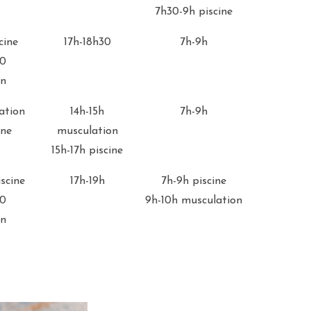
7h30-9h piscine
cine
17h-18h30
7h-9h
30
on
ation
14h-15h
7h-9h
ine
musculation
15h-17h piscine
scine
17h-19h
7h-9h piscine
30
9h-10h musculation
on