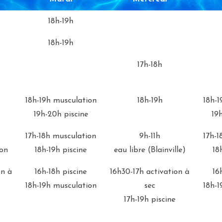
Mardi
Mercredi
18h-19h
18h-19h
17h-18h
18h-19h musculation
18h-19h
18h-1
19h-20h piscine
19
17h-18h musculation
9h-11h
17h-1
ion
18h-19h piscine
eau libre (Blainville)
18
on à
16h-18h piscine
16h30-17h activation à
16
18h-19h musculation
sec
18h-1
17h-19h piscine