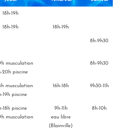
Jeudi
Vendredi
Samedi
18h-19h
18h-19h
18h-19h
8h-9h30
9h musculation
8h-9h30
h-20h piscine
8h musculation
16h-18h
9h30-11h
h-19h piscine
h-18h piscine
9h-11h
8h-10h
9h musculation
eau libre
(Blainville)